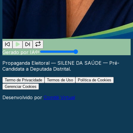
Gerado por IA
Propaganda Eleitoral —
SILENE DA SAÚDE
—
Pré-
Candidata a Deputada Distrital
.
Termo de Privacidade
Termos de Uso
Política de Cookies
Gerenciar Cookies
Desenvolvido por
Comitê Virtual